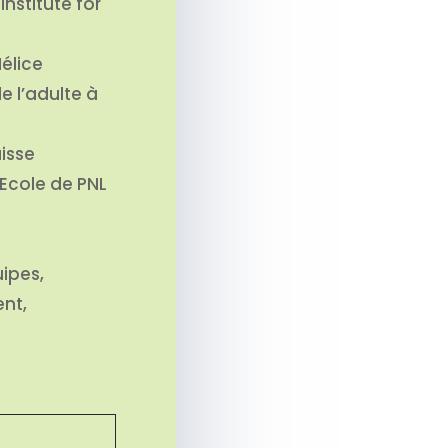
Institute for
Hélice
e l’adulte à
isse
’Ecole de PNL
ipes,
ent,