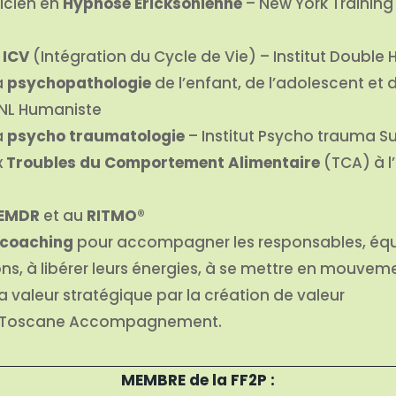
icien en
Hypnose Ericksonienne
– New York Training 
e
ICV
(Intégration du Cycle de Vie) – Institut Double 
a
psychopathologie
de l’enfant, de l’adolescent et d
PNL Humaniste
a
psycho traumatologie
– Institut Psycho trauma Su
x
Troubles du Comportement Alimentaire
(TCA) à l
EMDR
et au
RITMO
®
coaching
pour accompagner les responsables, équ
ns, à libérer leurs énergies, à se mettre en mouvem
la valeur stratégique par la création de valeur
 Toscane Accompagnement.
MEMBRE de la FF2P :