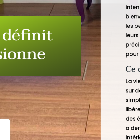
inte
bienv
définit
les p
leurs
sionne
préci
pour 
Ce 
La vi
sur d
simpl
libér
des é
aider
intér