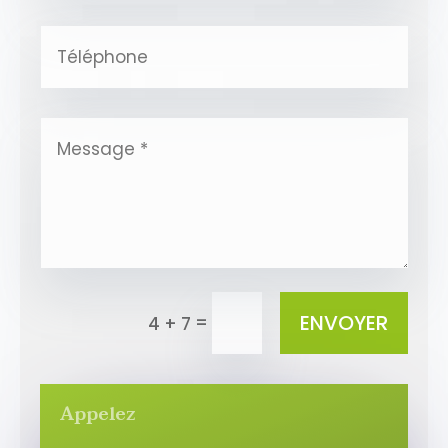
ENVOYER
=
4 + 7
Appelez